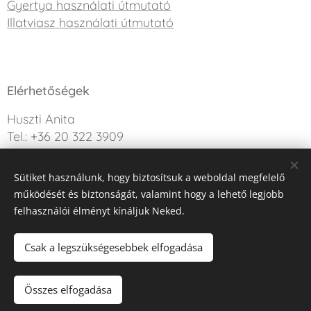
Gyertya használati útmutató
Illatviasz használati útmutató
Elérhetőségek
Huszti Anita
Tel.: +36 20 322 3909
info@sweetdreamcandle.hu
Sütiket használunk, hogy biztosítsuk a weboldal megfelelő
Kérdésed van? Írj nekünk!
működését és biztonságát, valamint hogy a lehető legjobb
felhasználói élményt kínáljuk Neked.
Az oldalt a Webnode működteti
Sütik
Csak a legszükségesebbek elfogadása
Kosárba
Összes elfogadása