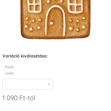
Variáció kiválasztása:
Kisze
relés
1 090
Ft
-tól