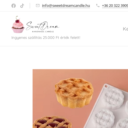
info@sweetdreamcandle.hu
+36 20 322 390
K
Ingyenes szállítás 25.000 Ft érték felett!