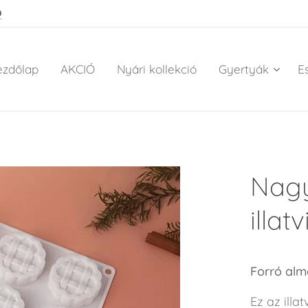
9
ezdőlap
AKCIÓ
Nyári kollekció
Gyertyák
E
Nagy
illat
Forró almá
Ez az ill