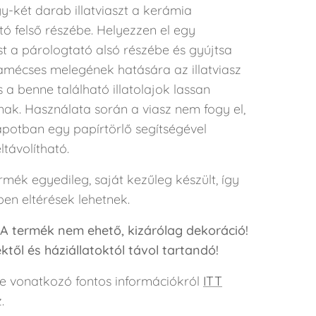
y-két darab illatviaszt a kerámia
ó felső részébe. Helyezzen el egy
t a párologtató alsó részébe és gyújtsa
amécses melegének hatására az illatviasz
s a benne található illatolajok lassan
nak. Használata során a viasz nem fogy el,
apotban egy papírtörlő segítségével
távolítható.
mék egyedileg, saját kezűleg készült, így
en eltérések lehetnek.
 A termék nem ehető, kizárólag dekoráció!
től és háziállatoktól távol tartandó!
e vonatkozó fontos információkról
ITT
.