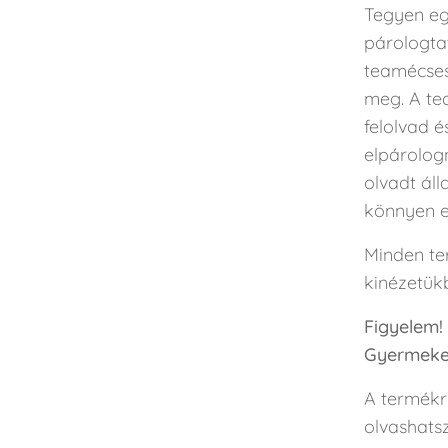
Tegyen eg
párologtat
teamécses
meg. A te
felolvad é
elpárolog
olvadt áll
könnyen el
Minden ter
kinézetükb
Figyelem!
Gyermekek
A termékr
olvashatsz