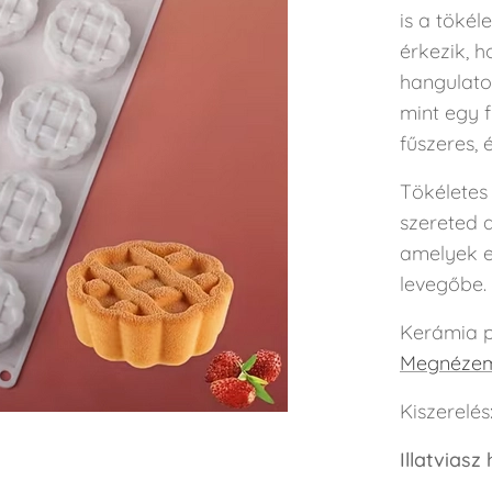
is a tökél
érkezik, 
hangulato
mint egy f
fűszeres, 
Tökéletes
szereted a
amelyek e
levegőbe.
Kerámia p
Megnézem 
Kiszerelés
Illatviasz