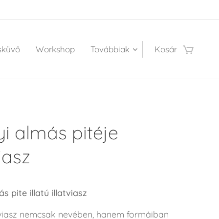
sküvő
Workshop
Továbbiak
Kosár
i almás pitéje
viasz
s pite illatú illatviasz
atviasz nemcsak nevében, hanem formáiban