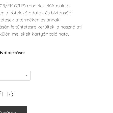
08/EK (CLP) rendelet előírásainak
en a kötelező adatok és biztonsági
tetések a terméken és annak
án feltüntetésre kerültek, a használati
ülön mellékelt kártyán található.
iválasztása:
t
-tól
Kosárba