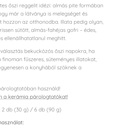
etes őszi reggelit idézi: almás pite formában
hogy már a látványa is melegséget és
t hozzon az otthonodba. Illata pedig olyan,
rissen sütött, almás-fahéjas gofri – édes,
és ellenállhatatlanul meghitt.
 választás bekuckózós őszi napokra, ha
 finoman fűszeres, süteményes illatokat,
gyenesen a konyhából szöknek a
árologtatóban használd!
a kerámia párologtatókat!
: 2 db (30 g) / 6 db (90 g)
 használat: