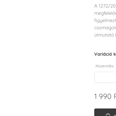
A 1272/20
megfelelő
figyelmez
csomagolás
útmutató k
Variáció k
Kiszerelés
1 990
F