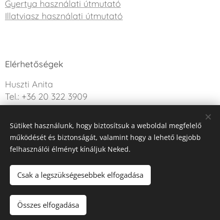
Gyertya használati útmutató
Illatviasz használati útmutató
Elérhetőségek
Huszti Anita
Tel.: +36 20 322 3909
info@sweetdreamcandle.hu
Sütiket használunk, hogy biztosítsuk a weboldal megfelelő
Kérdésed van? Írj nekünk!
működését és biztonságát, valamint hogy a lehető legjobb
felhasználói élményt kínáljuk Neked.
Az oldalt a Webnode működteti
Sütik
Csak a legszükségesebbek elfogadása
Nincs raktáron
Összes elfogadása