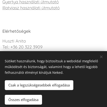
Gyertya használati útmutató
Illatviasz használati útmutató
Elérhetőségek
Huszti Anita
Tel.: +36 20 322 3909
info@sweetdreamcandle.hu
Sütiket használunk, hogy biztosítsuk a weboldal megfelelő
Kérdésed van? Írj nekünk!
működését és biztonságát, valamint hogy a lehető legjobb
felhasználói élményt kínáljuk Neked.
Az oldalt a Webnode működteti
Sütik
Csak a legszükségesebbek elfogadása
Kosárba
Összes elfogadása