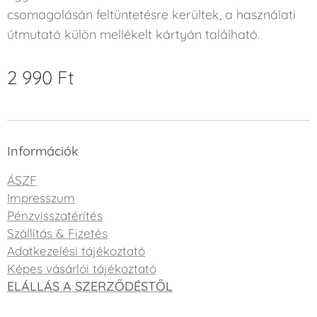
csomagolásán feltüntetésre kerültek, a használati
útmutató külön mellékelt kártyán található.
2 990
Ft
Információk
ÁSZF
Impresszum
Pénzvisszatérítés
Szállítás & Fizetés
Adatkezelési tájékoztató
Képes vásárlói tájékoztató
ELÁLLÁS A SZERZŐDÉSTŐL