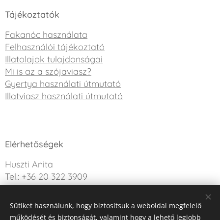
Tájékoztatók
Fakanóc használata
Felhasználói tájékoztató
Illatolajok tulajdonságai
Mi is az a szójaviasz?
Gyertya használati útmutató
Illatviasz használati útmutató
Elérhetőségek
Huszti Anita
Tel.: +36 20 322 3909
info@sweetdreamcandle.hu
Sütiket használunk, hogy biztosítsuk a weboldal megfelelő
Kérdésed van? Írj nekünk!
működését és biztonságát, valamint hogy a lehető legjobb