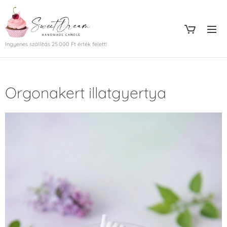
Ingyenes szállítás 25.000 Ft érték felett!
Orgonakert illatgyertya