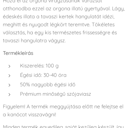
Hozd el az orgona virágzásának varázsát
otthonodba ezzel az orgona illatú gyertyával. Lágy,
édeskés illata a tavaszi kertek hangulatát idézi,
meghitt és nyugodt légkört teremtve. Tökéletes
választás, ha egy kis természetes frissességre és
tavaszi hangulatra vágysz.
Termékleírás
Kiszerelés: 100 g
Égési idő: 30-40 óra
50% nagyobb égési idő
Prémium minőségű szójaviasz
Figyelem! A termék meggyújtása előtt ne felejtse el
a kanócot visszavágni!
Minden termék egyedileg, saját kezűleg készült, így