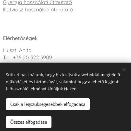
Gyertya használati útmutató
Illatviasz használati útmutató
Elérhetőségek
Huszti Anita
Tel.: +36 20 322 3909
info@sweetdreamcandle.hu
Sütiket használunk, hogy biztosítsuk a weboldal megfelelő
Kérdésed van? Írj nekünk!
működését és biztonságát, valamint hogy a lehető legjobb
felhasználói élményt kínáljuk Neked.
Az oldalt a Webnode működteti
Sütik
Csak a legszükségesebbek elfogadása
Kosárba
Összes elfogadása