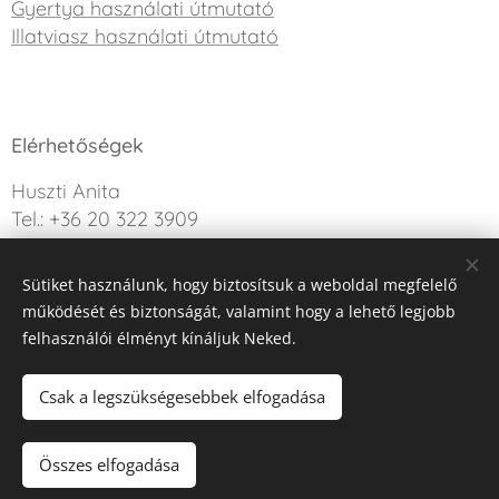
Gyertya használati útmutató
Illatviasz használati útmutató
Elérhetőségek
Huszti Anita
Tel.: +36 20 322 3909
info@sweetdreamcandle.hu
Sütiket használunk, hogy biztosítsuk a weboldal megfelelő
Kérdésed van? Írj nekünk!
működését és biztonságát, valamint hogy a lehető legjobb
felhasználói élményt kínáljuk Neked.
Az oldalt a Webnode működteti
Sütik
Csak a legszükségesebbek elfogadása
Kosárba
Összes elfogadása