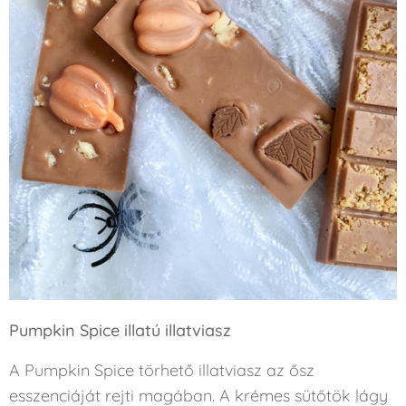
Pumpkin Spice illatú illatviasz
A Pumpkin Spice törhető illatviasz az ősz
esszenciáját rejti magában. A krémes sütőtök lágy