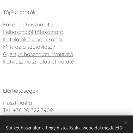
Tájékoztatók
Fakanóc használata
Felhasználói tájékoztató
Illatolajok tulajdonságai
Mi is az a szójaviasz?
Gyertya használati útmutató
Illatviasz használati útmutató
Elérhetőségek
Huszti Anita
Tel.: +36 20 322 3909
info@sweetdreamcandle.hu
Sütiket használunk, hogy biztosítsuk a weboldal megfelelő
Kérdésed van? Írj nekünk!