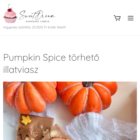
Ingyenes szállítás 25.000 Ft érték felett!
Pumpkin Spice törhető
illatviasz