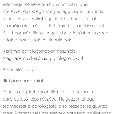
édessége tökéletesen harmonizál a fahéj,
szerecsendió, szegfűszeg és egy csipetnyi vanília
meleg, fűszeres illatjegyeivel. Otthonos, meghitt
aromája olyan érzést kelt, mintha egy frissen sült
őszi finomság illata lengené be a lakást, miközben
odakint színes falevelek hullanak.
Kerámia párologtatóban használd!
Megnézem a kerámia párologtatókat!
Kiszerelés: 70 g
Illatviasz használat:
Tegyen egy-két darab illatviaszt a kerámia
párologtató felső részébe. Helyezzen el egy
teamécsest a párologtató alsó részébe és gyújtsa
meg. A teamécses melegének hatására az illatviasz