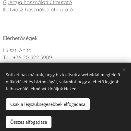
Gyertya használati útmutató
Illatviasz használati útmutató
Elérhetőségek
Huszti Anita
Tel.: +36 20 322 3909
info@sweetdreamcandle.hu
Sütiket használunk, hogy biztosítsuk a weboldal megfelelő
Kérdésed van? Írj nekünk!
működését és biztonságát, valamint hogy a lehető legjobb
felhasználói élményt kínáljuk Neked.
Az oldalt a Webnode működteti
Sütik
Csak a legszükségesebbek elfogadása
Nincs raktáron
Összes elfogadása