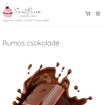
Ingyenes szállítás 25.000 Ft érték felett!
Rumos csokoládé