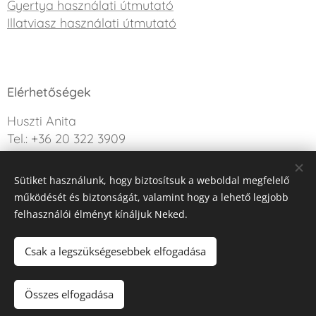
Gyertya használati útmutató
Illatviasz használati útmutató
Elérhetőségek
Huszti Anita
Tel.: +36 20 322 3909
info@sweetdreamcandle.hu
Sütiket használunk, hogy biztosítsuk a weboldal megfelelő
Kérdésed van? Írj nekünk!
működését és biztonságát, valamint hogy a lehető legjobb
felhasználói élményt kínáljuk Neked.
Az oldalt a Webnode működteti
Sütik
Csak a legszükségesebbek elfogadása
Kosárba
Összes elfogadása