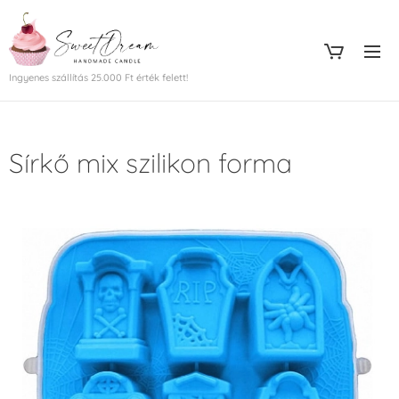
Ingyenes szállítás 25.000 Ft érték felett!
Sírkő mix szilikon forma