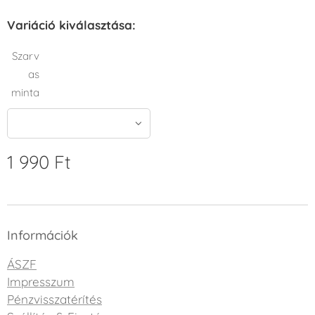
Variáció kiválasztása:
Szarv
as
minta
1 990
Ft
Információk
ÁSZF
Impresszum
Pénzvisszatérítés