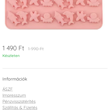
1 490
Ft
1 990
Ft
Készleten
Információk
ÁSZF
Impresszum
Pénzvisszatérítés
Szállítás & Fizetés