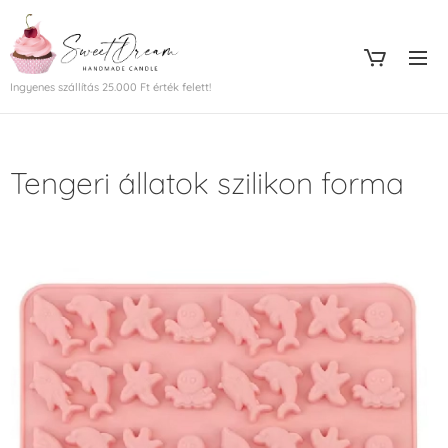
Ingyenes szállítás 25.000 Ft érték felett!
Tengeri állatok szilikon forma