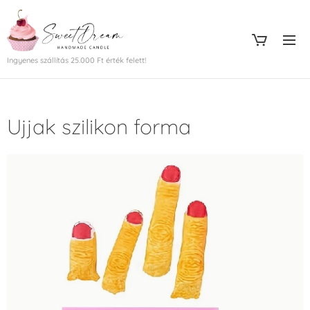
Ingyenes szállítás 25.000 Ft érték felett!
Ujjak szilikon forma