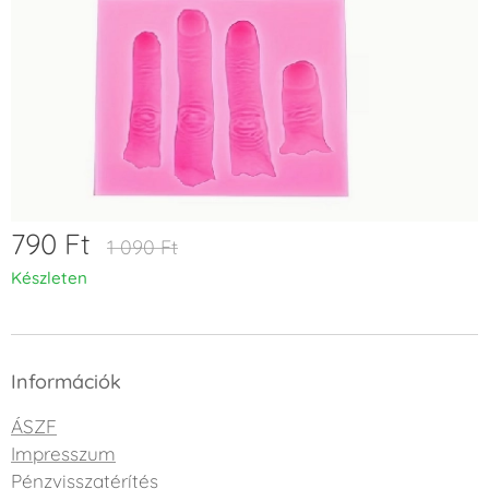
790
Ft
1 090
Ft
Készleten
Információk
ÁSZF
Impresszum
Pénzvisszatérítés