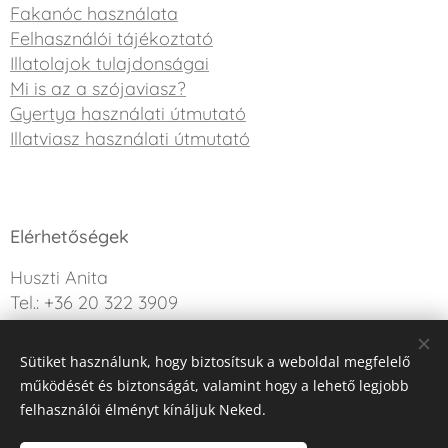
Fakanóc használata
Felhasználói tájékoztató
Illatolajok tulajdonságai
Mi is az a szójaviasz?
Gyertya használati útmutató
Illatviasz használati útmutató
Elérhetőségek
Huszti Anita
Tel.: +36 20 322 3909
info@sweetdreamcandle.hu
Sütiket használunk, hogy biztosítsuk a weboldal megfelelő
Kérdésed van? Írj nekünk!
működését és biztonságát, valamint hogy a lehető legjobb
felhasználói élményt kínáljuk Neked.