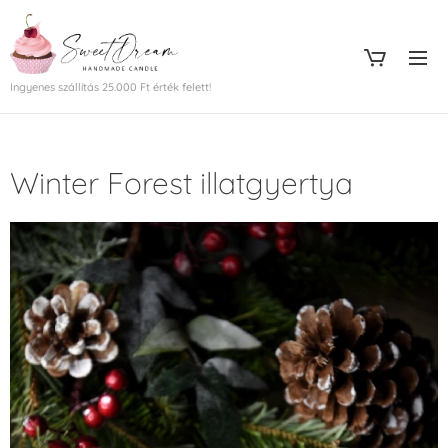
Ingyenes szállítás 25.000 Ft érték felett!
Winter Forest illatgyertya