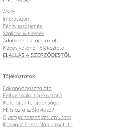
ÁSZF
Impresszum
Pénzvisszatérítés
Szállítás & Fizetés
Adatkezelési tájékoztató
Képes vásárlói tájékoztató
ELÁLLÁS A SZERZŐDÉSTŐL
Tájékoztatók
Fakanóc használata
Felhasználói tájékoztató
Illatolajok tulajdonságai
Mi is az a szójaviasz?
Gyertya használati útmutató
Illatviasz használati útmutató