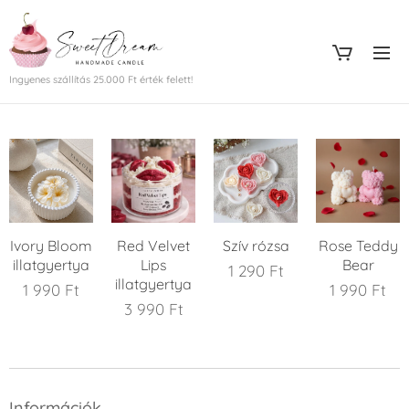
Ingyenes szállítás 25.000 Ft érték felett!
Ivory Bloom
Red Velvet
Szív rózsa
Rose Teddy
illatgyertya
Lips
Bear
1 290
Ft
illatgyertya
1 990
Ft
1 990
Ft
3 990
Ft
Információk